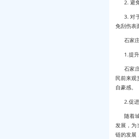
2.
3.
免刮伤表
石家
1.提
石家
民前来观
自豪感。
2.促
随着
发展，为
链的发展