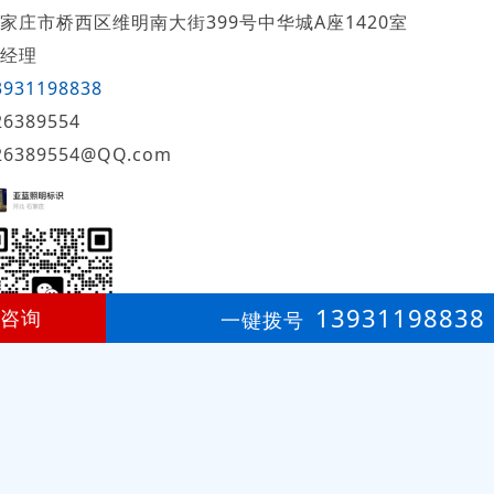
家庄市桥西区维明南大街399号中华城A座1420室
经理
3931198838
26389554
26389554@QQ.com
13931198838
咨询
一键拨号
网店登录
免费开店
技术支持：李春琳
第
16年